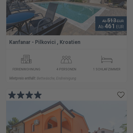
513
Ab
EUR
461
Ab
EUR
Kanfanar - Pilkovici
,
Kroatien
FERIENWOHNUNG
4 PERSONEN
1 SCHLAFZIMMER
Mietpreis enthält:
Bettwäsche, Endreinigung