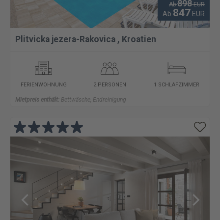
898
Ab
EUR
847
Ab
EUR
Plitvicka jezera-Rakovica
,
Kroatien
FERIENWOHNUNG
2 PERSONEN
1 SCHLAFZIMMER
Mietpreis enthält:
Bettwäsche, Endreinigung