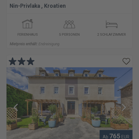
Nin-Privlaka
,
Kroatien
FERIENHAUS
5 PERSONEN
2 SCHLAFZIMMER
Mietpreis enthält:
Endreinigung
765
Ab
EUR