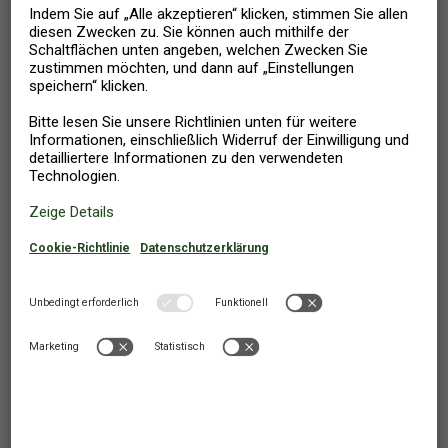
529
Ab
EUR
423
Ab
EUR
Thorsminde Strand
,
Dänemark
FERIENHAUS
4 PERSONEN
2 SCHLAFZIMMER