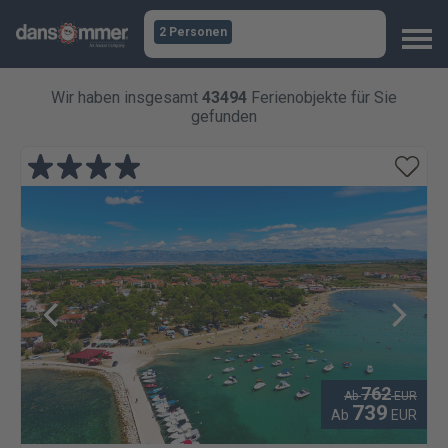
2 Personen
Wir haben insgesamt
43494
Ferienobjekte für Sie
gefunden
762
Ab
EUR
739
Ab
EUR