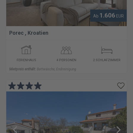
1.606
Ab
EUR
Porec
,
Kroatien
FERIENHAUS
4 PERSONEN
2 SCHLAFZIMMER
Mietpreis enthält:
Bettwäsche, Endreinigung