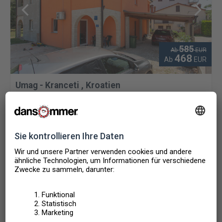
585
Ab
EUR
468
Ab
EUR
Umag - Kranceti
,
Kroatien
FERIENWOHNUNG
4 PERSONEN
2 SCHLAFZIMMER
Mietpreis enthält:
Bettwäsche, Endreinigung