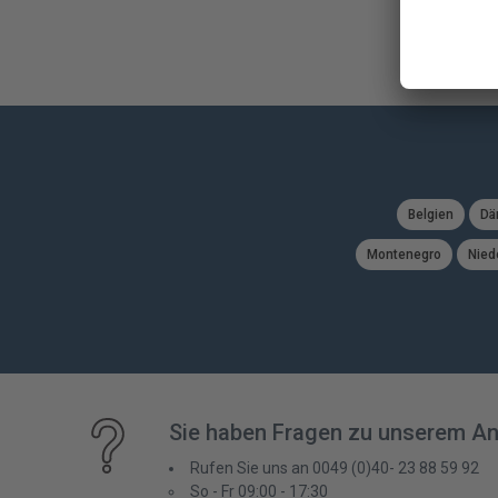
Ferienhausurlaub in Dänemark
sportlich aktiv sein oder die 
erkunden wollen, helfen wir Ihnen dabei, diese Wünsche wahr 
Orte, an denen unsere Ferienhäuser stehen, wie unsere Westent
den lokalen Servicebüros helfen Ihnen nicht nur bei unvorhe
Dänemark Ferienhaus, sie stehen auch mit Rat und Tat und be
bereit.
Wir haben das passende
Ferienhaus in Dänemark
für Sie, wen
anreisen, denn unsere jahrelange Erfahrung verrät uns, was die 
Belgien
Dä
unserer dänischen Häuser sind extra kinderfreundlich gestaltet,
herzlich willkommen. Doch auch wenn Sie noch Oma und Opa mi
Montenegro
Nied
befreundeten Familie reisen oder statt mit den Kindern mit ei
unterwegs sind, haben Sie bei uns die Auswahl zwischen histo
geräumigen Guts- und Herrenhäusern, die den Komfort der heut
all Ihre Liebsten bieten. Freuen Sie sich auf Badelandschaften 
Saunabereichen, große Terrassen und parkähnliche Gärten mi
oftmals an idyllischen Orten gelegen und umgeben von der ma
Hier finden Sie den passenden Rahmen für ein unvergessliches F
Sie haben Fragen zu unserem A
romantische Hochzeit, einen runden Geburtstag oder Ostern mi
länger bei uns bleiben oder nur für ein paar Tage verreisen wo
Rufen Sie uns an 0049 (0)40- 23 88 59 92
So - Fr 09:00 - 17:30
Ferienwohnungen und Ferienhäusern in Dänemark
ist flexibel