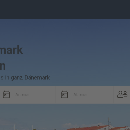
emark
en
os in ganz Dänemark
Anreise
Abreise