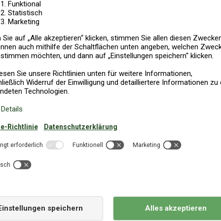
 DER SPITZE
FERIENHAUS AUF B
DÄNEMARKS
s in Dänemark
Private Ferienhä
Dänemark für Ih
ub im
Ferienhaus in
eine erholsame Zeit zu
dansommer, das bedeutet ein
die Welt um uns herum rasend 
mitentwickeln, erschüttern 
en Sie bei uns mit offenen
Grundwerte, an denen wir ger
vicebüros in Dänemark
denken global und agieren lo
ber den Fahrradverleih bis
tun, mit Liebe tun. Der Liebe
ss Ihr
Ferienhausurlaub in
Weiterlesen
Hauseigentümern, mit denen 
ch entspannen, im
verbinden und der Liebe zu 