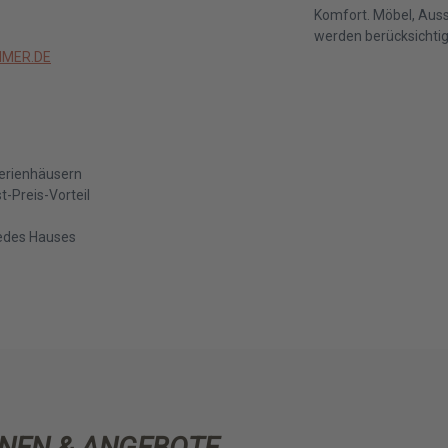
Stunden mit ihren Kindern zu
Komfort. Möbel, Aus
die relativ kurzen Entfernun
werden berücksichtig
Unternehmungen. Ein Ausflug 
MER.DE
können kurzfristig ohne lan
Möglichkeiten wieder, die Sie
Es nicht gerade ein Geheimni
Doch wie wäre es mit einem
Ferienhäusern
Verlangen nach einer Auszeit 
-Preis-Vorteil
Ferienhäuser in Dänemark
,
macht den Kopf frei, erfrisc
jedes Hauses
der dansommer Webseite könn
Ferienhaus
für so einen Aufe
unser Sicherungspaket im Pre
gerne Anregungen für Ihren 
exklusive Angebote und wertv
entscheiden, wir freuen uns 
Dänemark
willkommen zu he
NEN & ANGEBOTE