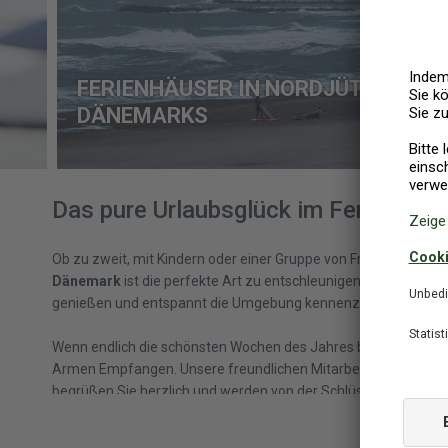
FERIENHÄUSER IN NORDJÜTLAND AN
DÄNEMARKS
Das pure Urlaubsglück im Ferienhau
Ob zu zweit, mit Kindern oder einer Gruppe von Freunden, Urla
Dänemark
ist die perfekte Art zu entschleunigen, gemeinsam 
genießen und entspannt die Umgebung kennenzulernen.
Wenn endlich die schönsten Wochen des Jahres beginnen, werd
Armen Empfangen. Unsere freundlichen Mitarbeiter in den
Ser
begrüßen Sie herzlich und werden von der Schlüsselübergabe ü
zur Endreinigung mit Kompetenz und Hingabe dafür sorgen, da
Dänemark
bei uns reibungsfrei verläuft. Auch wenn Sie einfa