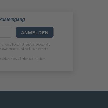
 Posteingang
ANMELDEN
il unsere besten Urlaubsangebote, die
 Gewinnspiele und exklusive Vorteile
melden. Hierzu finden Sie in jedem