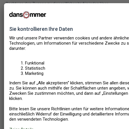
Recht vor, den Zugang zu dieser Webseite für jeden User
jederzeit aus jeglichem Grund einzuschränken oder zu verbieten,
und insbesondere den Usern, die diese Webseite missbrauchen
oder sie in unüblicher oder ungeeigneter Weise nutzen oder
gegen die vorliegenden Bedingungen verstoßen, den Zugang zu
derselben zu verbieten. Wenn Sie gegen die vorliegenden
Bedingungen verstoßen, endet Ihre Genehmigung zur Nutzung
dieser Webseite unverzüglich, ohne dass eine Benachrichtigung
erforderlich ist.
Sie dürfen ohne die ausdrückliche schriftliche Genehmigung des
Eigentümers der Marke oder des Urheberrechts auf Ihrer
Webseite keine Warenzeichen, Dienstleistungsmarken,
Markennamen oder anderes Urheberrechtsmaterial verwenden,
das auf dieser Webseite erscheint, was Logos und Zeichen
einschließt, jedoch nicht hierauf beschränkt ist. Sie dürfen ohne
die vorherige schriftliche Zustimmung von dansommer den
Inhalt oder anderes Material auf dieser Webseite nicht durch
Framing oder in anderer Weise in Ihre eigene oder eine andere
Webseite einbeziehen
dansommer a/s ist Eigentümerin einer Reihe von eingetragenen