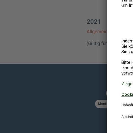
2021
Allgemeine Geschäft
(Gültig für Buchungen
Belgien
Dä
Montenegro
Nied