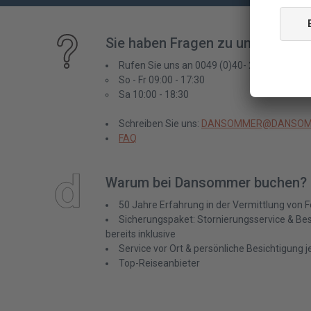
Sie haben Fragen zu unserem A
Rufen Sie uns an 0049 (0)40- 23 88 59 92
So - Fr 09:00 - 17:30
Sa 10:00 - 18:30
Schreiben Sie uns:
DANSOMMER@DANSOM
FAQ
Warum bei Dansommer buchen?
50 Jahre Erfahrung in der Vermittlung von 
Sicherungspaket: Stornierungsservice & Best
bereits inklusive
Service vor Ort & persönliche Besichtigung 
Top-Reiseanbieter