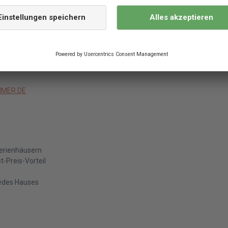
ngebot?
MER.DE
Ferienhäusern
-Preis-Vorteil
jedes Hauses