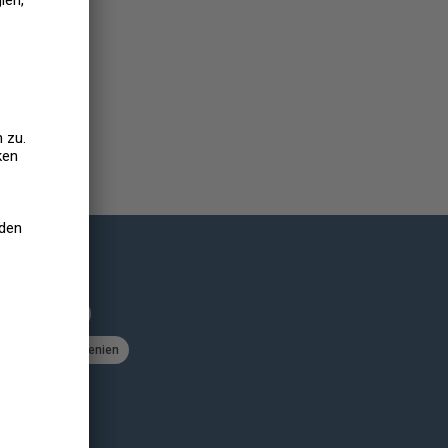
Luxemburg
chweiz
Slowenien