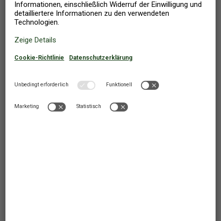
Um unsere Homepage und unsere Kommunikation mit Ihnen
gezielt gestalten und verbessern zu können, arbeiten wir mit
Firmen zusammen, die Cookies anbringen und verwenden
(Third-Party-Cookies).
Google Analytics, Facebook, Bing und Criteo liefern Statistiken
über die Anzahl der Besucher und das Verhalten auf der
Homepage, damit wir sicherstellen können, dass unsere
Homepages benutzerfreundlich und funktional sind und Sie so
ein möglichst relevantes Marketing erhalten.
Wenn Sie auf unserer Homepage ein Video anklicken, setzt
YouTube oder 23Video Cookies, die es uns ermöglichen, Ihnen
Videos zeigen und unser Marketing Ihnen gegenüber gezielt
gestalten zu können.
4. Internetseiten sozialer Medien (Plug-ins)
Diese Homepage enthält eine Funktion zum Teilen von Inhalten
in sozialen Medien, social plug-ins, wie Facebook, Instagram usw.
Wenn Sie eine oder mehrere dieser sozialen Medien nutzen und