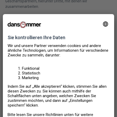
Geschäftspartnern, hierunter Dritte, mit denen wir
zusammenarbeiten.
3. Zweck der Verwendung von Cookies
Cookies sammeln ausschließlich Informationen über Ihre
konkreten Bewegungen auf unserer Homepage. Die
Informationen werden mit dem Zweck erfasst, unsere
Homepage auf Ihre Nutzung anzupassen, d. h. um
sicherzustellen, dass unsere Homepage sich erinnern kann, nach
was sie früher bereits gesucht haben, hierunter sich die Häuser
zu merken, die Sie auf Ihrer Favoritenliste gespeichert haben. Wir
analysieren, ob unsere Homepage benutzerfreundlich ist und die
richtigen Informationen an den richtigen Stellen bietet, und wir
versuchen, unser Marketing zielgerichtet zu gestalten, damit sie
für Sie so relevant wie möglich ist.
Wenn Sie unseren Chat nutzen, werden dieselben Daten erfasst,
um sehen zu können, welche unserer Seiten Sie besuchen oder
besucht haben, damit wir Ihnen einfacher helfen können.