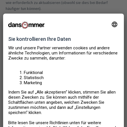
wie erforderlich zu aktualisieren (obwohl sie dies bei Bedarf
häufiger tun können).
Gästen von Ferienunterkünften wird die Möglichkeit gegeben,
Unterkünfte, die sie nach ihrem Aufenthalt besucht haben, zu
bewerten, und solche Bewertungen werden auf unserer Website
veröffentlicht. Diese Bewertungen werden von einem Drittanbieter
(Feefo) bearbeitet. Feefo hat Richtlinien, denen die Bewerter
folgen müssen, insbesondere hinsichtlich der Verwendung
persönlicher Informationen oder unangemessener Sprache. Das
Nichtbefolgen solcher Richtlinien kann dazu führen, dass
Bewertungen entfernt werden.
Wenn uns Inhalte gemeldet werden mit dem Hinweis, dass es sich
möglicherweise um illegale Inhalte handelt, werden sie zur
Überprüfung und Bestätigung an Inhaltsmoderatoren in der
entsprechenden Abteilung weitergeleitet. Wenn Inhalte, die wir auf
unserer Website veröffentlicht haben und die uns von einem
Dienstleistungsempfänger bereitgestellt wurden, von uns
vernünftigerweise als illegale Inhalte gemäß der DSA und unter
Berücksichtigung aller verfügbaren Anleitungen und unserer
internen Richtlinie bestimmt werden, wird der betreffende