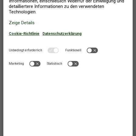
Dienstleistungsempfänger benachrichtigt und die illegalen Inhalte
werden gemäß unserer internen Verfahren entfernt (weitere
Informationen finden Sie unten).
Empfehlungssysteme
Wir verwenden ein Empfehlungssystem, um die auf unseren
Websites aufgeführten Objekte zu ordnen. Die Listenreihenfolge
wird durch ein Punktesystem bestimmt, nach dem Objekte je nach
einer Reihe von Kriterien eine höhere Punktzahl erhalten (und daher
höher eingestuft werden). Beispiele für die Kriterien sind, wie gut
das Objekt den Suchkriterien des Dienstleistungsempfängers
entspricht, die Sternebewertung des Objekts, die Anzahl der Bilder,
die in der Auflistung des Objekts enthalten sind, und so weiter. Die
Kriterien, die am meisten zur Bestimmung der dem
Dienstleistungsempfänger vorgeschlagenen Reihenfolge
beitragen, sind der Standort des Objekts (und wie nah es am
gesuchten Bereich des Dienstleistungsempfängers liegt) und die
Verfügbarkeitsdaten des Objekts (und wie gut diese mit den
gesuchten Daten des Dienstleistungsempfängers übereinstimmen).
Diese werden am meisten berücksichtigt, um die Zufriedenheit des