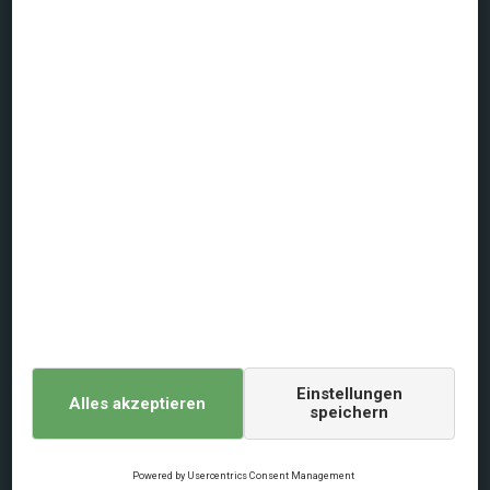
+49 (0)40 23 88 59 82
Mo - Fr 9:00 - 18:00 / Sa 9:00 - 15:00
Über dansommer
Datenschutz
Nutzungsbedingung
Allgemeine Geschäftsbedingungen
Impressum
Cookie-Politik
Digital Services Act
Login Reisebüros