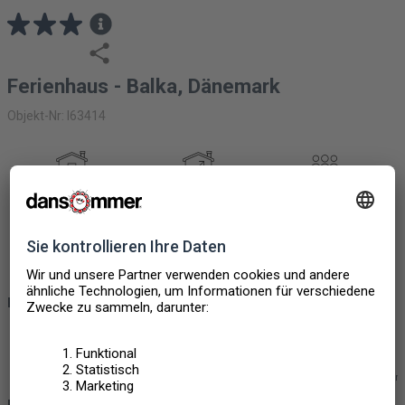
Ferienhaus - Balka, Dänemark
Objekt-Nr: I63414
FERIENHAUS
26M2
5
PERSONEN
2 SCHLAFZIMMER
1 BADEZIMMER
1 HAUSTIERE
EXTRAS UND ANGEBOTE
Haustier erlaubt
Internet
Nichtraucher Ferienhaus
Wahlfreie Anr
BESCHREIBUNG