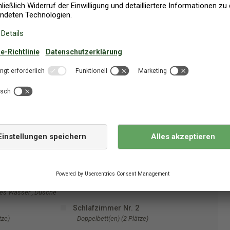
hr): 2016
Dansommer-Sterne: 4
Satellitenschüssel, D-Kanäle
DK-DR1/TV2
n der Küche
Badezimmer Nr. 1
WC. Warmes und kaltes Wasser , Dusche
und Badewanne
Küche
es Wasser , Dusche
1
Schlafzimmer Nr. 2
tze)
Doppelbett(en) (2 Plätze)