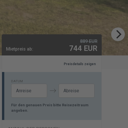
889
EUR
744
EUR
Mietpreis ab:
Preisdetails zeigen
DATUM
Navigate
Navigate
Für den genauen Preis bitte Reisezeitraum
forward
backward
angeben.
to
to
interact
interact
with
with
the
the