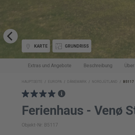
KARTE
GRUNDRISS
Extras und Angebote
Beschreibung
Über
HAUPTSEITE
/
EUROPA
/
DÄNEMARK
/
NORDJÜTLAND
/
B5117
Ferienhaus - Venø 
Objekt-Nr: B5117