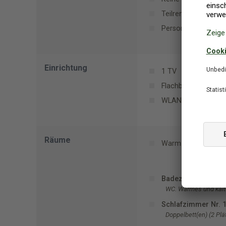
Teilrenovierung (Ja
Personen: 9
Einrichtung
1 TV
Flachbildfernseher
WLAN
Räume
Warm-/Kaltwasser i
Badezimmer Nr. 2
WC. Warmes und kalt
Schlafzimmer Nr. 
Doppelbett(en) (2 Plä