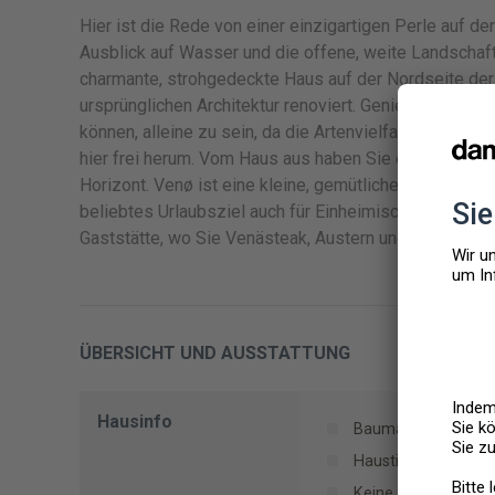
Hier ist die Rede von einer einzigartigen Perle auf d
Ausblick auf Wasser und die offene, weite Landschaft 
charmante, strohgedeckte Haus auf der Nordseite der
ursprünglichen Architektur renoviert. Genießen Sie di
können, alleine zu sein, da die Artenvielfalt hier ihr
hier frei herum. Vom Haus aus haben Sie einen Panora
Horizont. Venø ist eine kleine, gemütliche Insel mit 
beliebtes Urlaubsziel auch für Einheimische was die b
Gaststätte, wo Sie Venästeak, Austern und Muscheln s
ÜBERSICHT UND AUSSTATTUNG
Hausinfo
Baumaterial: Stein
Haustiere: 2
Keine Handtücher m