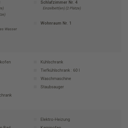
3
Schlafzimmer Nr. 4
ze)
Einzelbett(en) (2 Plätze)
tze)
Wohnraum Nr. 1
tes Wasser
ckofen
Kühlschrank
Tiefkühlschrank : 60 l
Waschmaschine
Staubsauger
chrank
Elektro-Heizung
m Bad
Kaminofen