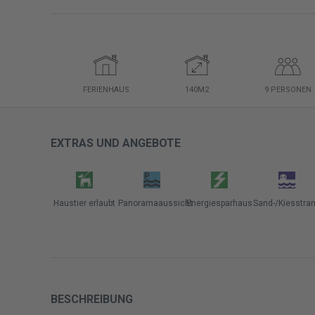
FERIENHAUS
140M2
9
PERSONEN
EXTRAS UND ANGEBOTE
Haustier erlaubt
Panoramaaussicht
Energiesparhaus
Sand-/Kiesstra
BESCHREIBUNG