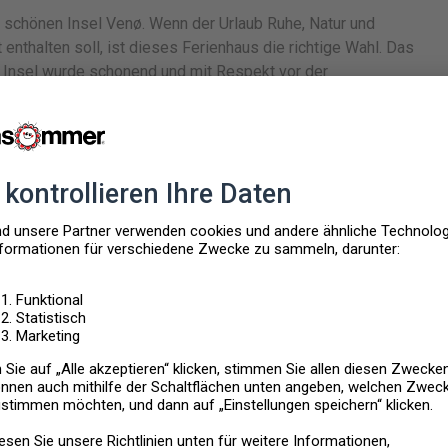
er schönen Insel Venø. Wenn der Urlaub Ruhe, Natur und
enthalten soll, ist dieses Ferienhaus die richtige Wahl. Das
 Insel wurde schonend und mit Respekt vor der
e ungestörte Umgebung, in der Sie jedoch nicht erwarten
esgleichen sucht. Fasane, Rotwild, Hasen und andere Wild laufen
mablick auf die Bucht, an klaren Tagen sehen Sie den
häufiger Fährverbindung (www.venoefaergefart.dk) und ein
este Empfehlung ist. Auf der Insel gibt es eine berühmte
owie andere lokale Spezialitäten probieren können.
Panoramaaussicht auf Gewässer
Keine Bettwäsche mietbar
ietbar
Baujahr: 1927