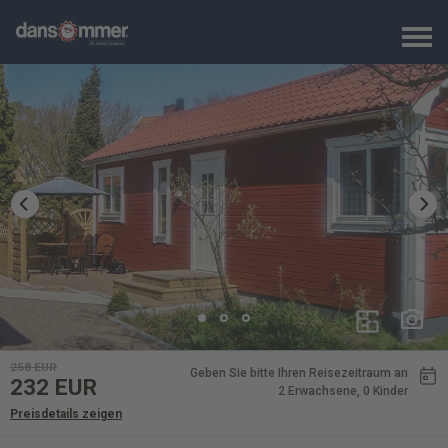
258
EUR
Geben Sie bitte Ihren Reisezeitraum an
232
EUR
2 Erwachsene
, 0 Kinder
Preisdetails zeigen