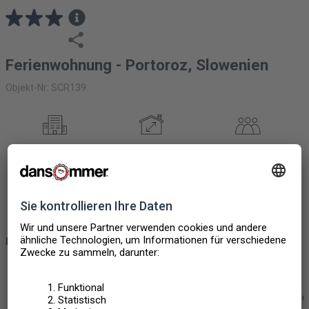
Ferienwohnung - Portoroz, Slowenien
Objekt-Nr: SCR139
FERIENWOHNUNG
56M2
5
PERSONEN
2 SCHLAFZIMMER
1 BADEZIMMER
HAUSTIERE NICHT
ERLAUBT
EXTRAS UND ANGEBOTE
Haustier nicht erlaubt
Panoramaaussicht
All Inclusive
Internet