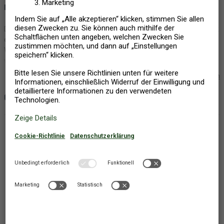
BESCHREIBUNG
Diese einfache, aber komfortable Wohnung befindet sich im 2. Stock
eines Einfamilienhauses. Es besteht aus 2 Schlafzimmern,
Wohnzimmer und Küche und hat eine kleine Terrasse. Es gibt einen
wunderschönen Panoramablick auf die Piraner Bucht. In der Nähe
gibt es viele interessante Rad- und Wanderwege. Im Zentrum von
Mehr lesen
Portoroz befindet sich ein großer Sandstrand. Entdecken Sie die
wunderschönen, kleinen slowenischen Städte: Izola, Piran und
ÜBERSICHT UND AUSSTATTUNG
Strunjan.
HAUSINFO
Baumaterial: Stein
Panoramaaussicht auf Gewässer
Haustiere: 0
Eigentümer wohnt im Haus
Baujahr: 1990
Teilrenovierung (Jahr): 2013
Dansommer-Sterne: 3