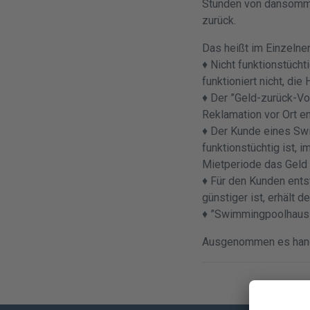
Stunden von dansommer
zurück.
Das heißt im Einzelne
♦ Nicht funktionstüch
funktioniert nicht, die
♦ Der ”Geld-zurück-Vo
Reklamation vor Ort 
♦ Der Kunde eines Sw
funktionstüchtig ist, 
Mietperiode das Geld 
♦ Für den Kunden ents
günstiger ist, erhält d
♦ ”Swimmingpoolhaus”
Ausgenommen es hande