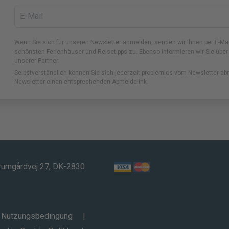
Wenn Sie sich für unseren Newsletter anmelden, senden wir Ihnen per E-Ma
schönsten Ferienhäuser und Reisetipps zu. Ebenso informieren wir Sie über
unserer Partner.
Selbstverständlich können Sie sich jederzeit problemlos vom Newsletter ab
Newsletter einen entsprechenden Abmeldelink.
rumgårdvej 27, DK-2830
Nutzungsbedingung