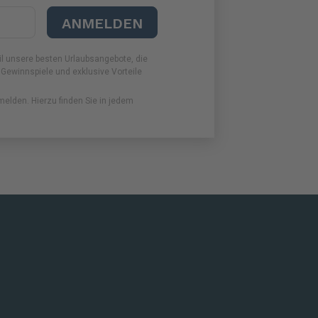
ANMELDEN
il unsere besten Urlaubsangebote, die
 Gewinnspiele und exklusive Vorteile
melden. Hierzu finden Sie in jedem