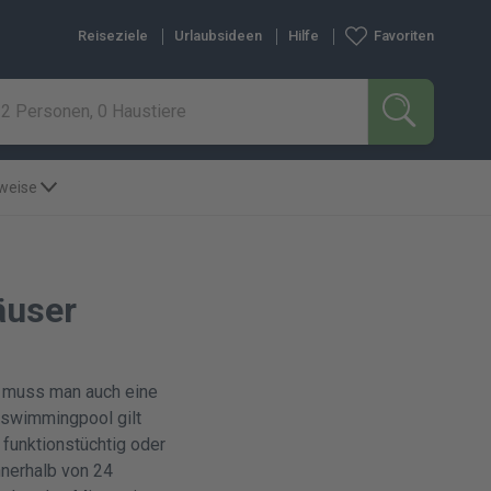
Reiseziele
Urlaubsideen
Hilfe
Favoriten
2 Personen, 0 Haustiere
SUCHEN
nweise
äuser
 muss man auch eine
enswimmingpool gilt
 funktionstüchtig oder
nnerhalb von 24