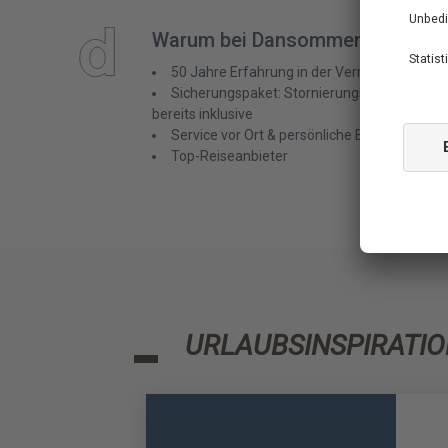
Warum bei Dansommer buchen?
50 Jahre Erfahrung in der Vermittlung von 
Sicherungspaket: Stornierungsservice & Best
bereits inklusive
Service vor Ort & persönliche Besichtigung 
Top-Reiseanbieter
URLAUBSINSPIRATIO