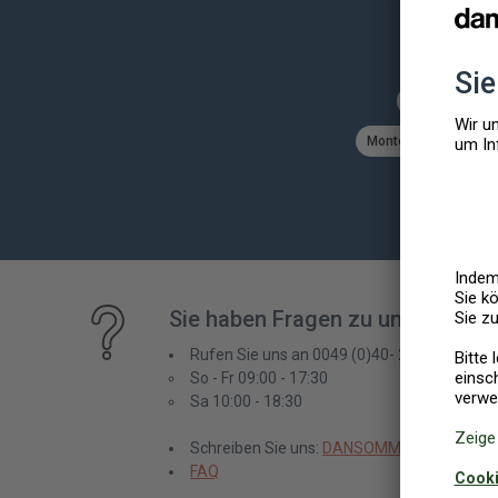
Belgien
Dä
Montenegro
Nied
Sie haben Fragen zu unserem A
Rufen Sie uns an 0049 (0)40- 23 88 59 92
So - Fr 09:00 - 17:30
Sa 10:00 - 18:30
Schreiben Sie uns:
DANSOMMER@DANSOM
FAQ