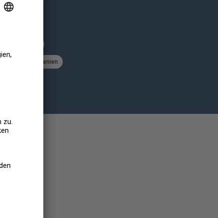
Luxemburg
chweiz
Slowenien