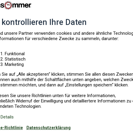
19 Urlaubsländer für Sie bei uns im Programm:
nemark
Deutschland
Frankreich
Griechenland
Italien
Kroatien
erlande
Norwegen
Österreich
Polen
Portugal
Schweden
S
Spanien
Zypern
ngebot?
MER.DE