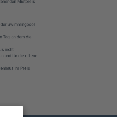
stehenden Mietpreis
s; der Swimmingpool
om Tag, an dem die
s nicht
en und für die offene
rienhaus im Preis