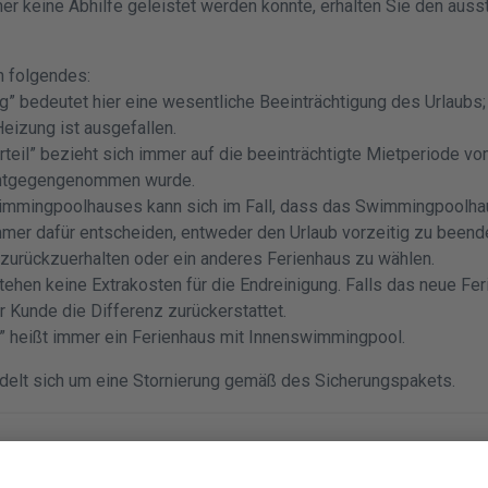
 keine Abhilfe geleistet werden konnte, erhalten Sie den aus
n folgendes:
tig” bedeutet hier eine wesentliche Beeinträchtigung des Urlaub
 Heizung ist ausgefallen.
rteil” bezieht sich immer auf die beeinträchtigte Mietperiode v
entgegengenommen wurde.
immingpoolhauses kann sich im Fall, dass das Swimmingpoolhau
immer dafür entscheiden, entweder den Urlaub vorzeitig zu beend
zurückzuerhalten oder ein anderes Ferienhaus zu wählen.
tehen keine Extrakosten für die Endreinigung. Falls das neue Fe
er Kunde die Differenz zurückerstattet.
 heißt immer ein Ferienhaus mit Innenswimmingpool.
lt sich um eine Stornierung gemäß des Sicherungspakets.