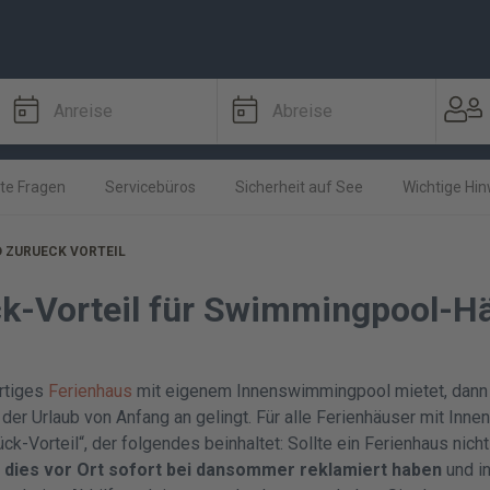
Anreise
Abreise
lte Fragen
Servicebüros
Sicherheit auf See
Wichtige Hi
 ZURUECK VORTEIL
ck-Vorteil für Swimmingpool-H
rtiges
Ferienhaus
mit eigenem Innenswimmingpool mietet, dann
der Urlaub von Anfang an gelingt. Für alle Ferienhäuser mit Inn
ck-Vorteil“, der folgendes beinhaltet: Sollte ein Ferienhaus nicht
 dies vor Ort sofort bei dansommer reklamiert haben
und i