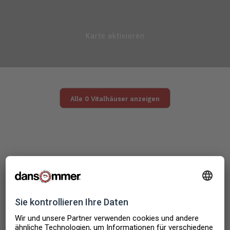
Karte aktivieren
Alle 0 Vitalhäuser anzeigen
Wir nennen diese
Ferienhäuser in
Dänemark
"Aktivitätshäuser"
und ein Urlaub hier ist der perfekte
Urlaub zu jeder Jahreszeit - egal ob es draussen schneit oder
regnet.
Alle Ferienhäuser, die als Aktivitätshäuser ausgewählt wurden,