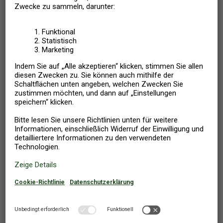
erfüllen selbstverständlich die üblichen, hohen dansommer-
Qualitätsanforderungen mit geschmackvoller Einrichtung und
einem hohen Maß an Komfort. In einem Teil der Ferienhäuser
finden Sie, außer den bereits erwähnten Aktivitäten, weitere
Aktivitätsmöglichkeiten wie z.B.
Dart, PlayStation oder
Fitnessgeräte
.
Ausserdem bieten viele der Ferienhäuser auch Aktivitäten im
Freien wie z.B. Boccia- , Volleyball- oder Badmintonbahn auf dem
Grundstück. Es gibt also reichlich Gelegenheit für Bewegung
in Gemeinschaft - drinnen wie draußen. Und das Beste daran
ist: Egal wie oft und wieviel Sie die Aktivitäten nutzen...
... es ist vollkommen kostenlos!
Urlaub im Aktivitätshaus - Der perfekte
Urlaub zu jeder Jahreszeit!
Ein Aktivitätshaus ist die ideale Wahl, wenn Sie Ihren Urlaub mit
anderen Dingen als nur Shoppen, Baden und langen
Spaziergängen verbringen möchten. Verbinden Sie die
Entspannung im Urlaub mit ein wenig sportlicher Aktivität! Im