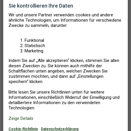
eine
Ferienwohnung Dänemark
und erholen Sie sich in der
einzigartigen Natur
am Meer
! Mit den unendlichen, weißen und
sehr breiten Sandstränden, den mit Schachtelhalm
bewachsenen gewaltigen Dünen, Steilküsten,
Heidelandschaften und dichten Wäldern, den entzückenden
Dörfern und unglaublich herzlichen Dänen, zieht das Land
jährlich unzählige Urlauber aus der ganzen Welt an – sogar im
Winter! Erholen Sie sich mit der ganzen Familie in einer
hyggeligen Umgebung im eigenen Ferienhaus Dänemark.
Aktivitäten für den Kurzurlaub
zu Weihnachten und Silvester
Wanderungen entlang der stürmischen See, aufwärmende
Sauna-Gänge und gemütliche Stunden am Kaminofen –
Unsere
Ferienhäuser Dänemark
mit Sauna, Whirlpool und Kamin
bieten die richtige
private Atmosphäre
für schöne Momente mit
den Kindern, dem Partner oder mit Freunden!