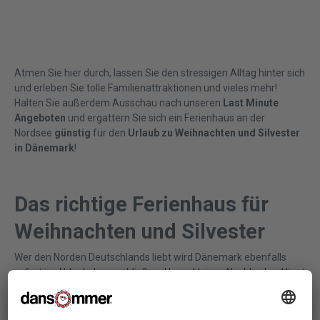
Atmen Sie hier durch, lassen Sie den stressigen Alltag hinter sich
und erleben Sie tolle Familienattraktionen und vieles mehr!
Halten Sie außerdem Ausschau nach unseren
Last Minute
Angeboten
und ergattern Sie sich ein Ferienhaus an der
Nordsee
günstig
für den
Urlaub zu Weihnachten und Silvester
in Dänemark
!
Das richtige Ferienhaus für
Weihnachten und Silvester
Wer den Norden Deutschlands liebt wird Dänemark ebenfalls
sofort ins Urlaubsherz schließen. Unser kleines Nachbarland liegt
direkt vor unserer Haustür und dennoch haben einige das
wundervolle Land noch nicht besucht. Das muss unbedingt
geändert werden!
Mieten
Sie sich ein
Ferienhaus Dänemark
oder