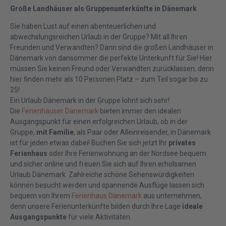
Große Landhäuser als Gruppenunterkünfte in Dänemark
Sie haben Lust auf einen abenteuerlichen und
abwechslungsreichen Urlaub in der Gruppe? Mit all Ihren
Freunden und Verwandten? Dann sind die großen Landhäuser in
Dänemark von dansommer die perfekte Unterkunft für Sie! Hier
müssen Sie keinen Freund oder Verwandten zurücklassen, denn
hier finden mehr als 10 Personen Platz – zum Teil sogar bis zu
25!
Ein Urlaub Dänemark in der Gruppe lohnt sich sehr!
Die
Ferienhäuser Dänemark
bieten immer den idealen
Ausgangspunkt für einen erfolgreichen Urlaub, ob in der
Gruppe,
mit Familie
, als Paar oder Alleinreisender, in Dänemark
ist für jeden etwas dabei! Buchen Sie sich jetzt Ihr
privates
Ferienhaus
oder Ihre Ferienwohnung an der Nordsee bequem
und sicher online und freuen Sie sich auf Ihren erholsamen
Urlaub Dänemark. Zahlreiche schöne Sehenswürdigkeiten
können besucht werden und spannende Ausflüge lassen sich
bequem von Ihrem
Ferienhaus Dänemark
aus unternehmen,
denn unsere Ferienunterkünfte bilden durch Ihre Lage
ideale
Ausgangspunkte
für viele Aktivitäten.