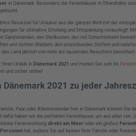
eer
in Dänemark. Besonders die Ferienhäuser in Strandnähe sind
sgebucht.
btes Reiseziel für Urlauber aus der ganzen Welt mit der einziga
ingungen für ultimative Erholung und Entspannung vorauslegt! Mi
en Sandstränden, den Steilküsten, den mit Schachtelhalm bewa
ten und dichten Wäldern, den entzückenden Dörfern und natürlic
d das Land jährlich von mehr als tausenden Besuchern bereichert.
 Ihren Urlaub in
Dänemark 2021
und mieten Sie sich Ihr
Ferien
 und sicher online!
in Dänemark 2021 zu jeder Jahresz
Familie, Paar oder Alleinreisender hier in Dänemark können Sie d
d dafür haben wir die perfekten Ferienhäuser, um aus allen vier 
e kleine Ferienwohnung
direkt am Meer
oder ein großes
Ferien
 Personen
hat, sodass Sie auf keinen Ihrer Familie oder Freun