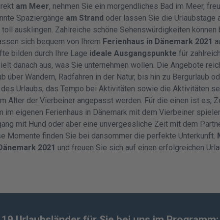
irekt
am Meer
, nehmen Sie ein morgendliches Bad im Meer, freu
annte Spaziergänge
am Strand
oder lassen Sie die Urlaubstage 
toll ausklingen. Zahlreiche schöne Sehenswürdigkeiten können
assen sich bequem von Ihrem
Ferienhaus in Dänemark 2021
a
fte bilden durch Ihre Lage
ideale Ausgangspunkte
für zahlreic
zielt danach aus, was Sie unternehmen wollen. Die Angebote rei
b über Wandern, Radfahren in der Natur, bis hin zu Bergurlaub o
 des Urlaubs, das Tempo bei Aktivitäten sowie die Aktivitäten se
 Alter der Vierbeiner angepasst werden. Für die einen ist es, Ze
 im eigenen Ferienhaus in Dänemark mit dem Vierbeiner spielen,
gang mit Hund oder aber eine unvergessliche Zeit mit dem Partn
iese Momente finden Sie bei dansommer die perfekte Unterkunft.
 Dänemark 2021
und freuen Sie sich auf einen erfolgreichen Url
19 Urlaubsländer für Sie bei uns im Programm: