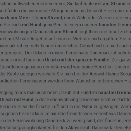
chon hellwachen Vierbeiner vor, Sie laufen
direkt am Strand
en
nd fühlen die wärmende Morgensonne im Gesicht – ein ganz n
mark am Meer
. Ob
am Strand
, durch Wald oder Wiesen, die ein
en Sie auch
mit Hund
genießen. In einem unserer
haustierfreun
erienwohnungen Dänemark
am Strand
liegt Ihnen die Insel zu F
 Last Minute Angebot auf unserer Website und ergattern Sie si
änemark ist ein sehr hundefreundliches Gebiet und so sind auch
ner geeignet. Der Urlaub in einem Ferienhaus Dänemark ist sehr 
assers ideal für einen Urlaub
mit der ganzen Familie
. Zur ganz
 Strandleben genauso genießen wird wie seine Herrchen. Unsere
 der Küste gelegen weshalb Sie sich bei der Auswahl keine So
 beliebten Ferienhäuser werden Ihren Wünschen entsprechen – 
ewegung muss man auch beim Urlaub mit Hund im
haustierfreund
 Urlaub
mit Hund
in der Ferienwohnung Dänemark nicht verzichten
 Ferien viel an die frische Luft und in die Natur zu gelangen. We
si gehen beim Urlaub im haustierfreundlichen Ferienhaus Dänem
in der Ferienwohnung Dänemark zu wenig sind, der findet in jede
estaltungsmöglichkeiten für den Aktivurlaub Dänemark. Genieße