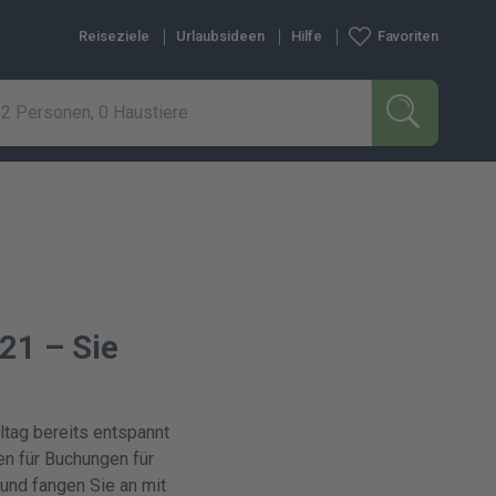
Reiseziele
Urlaubsideen
Hilfe
Favoriten
2 Personen, 0 Haustiere
SUCHEN
021 – Sie
ltag bereits entspannt
fen für Buchungen für
 und fangen Sie an mit