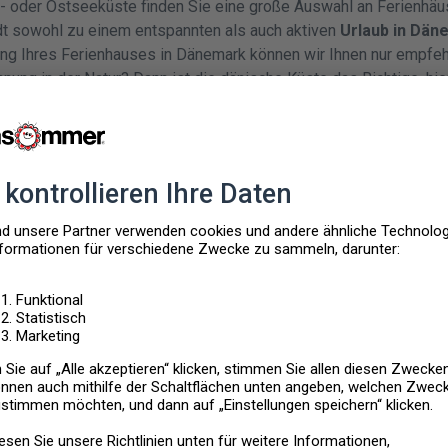
- oder Ostseeküste finden Sie eine große Auswahl an Ferienhäus
dt sowohl zu einem entspannten als auch aktiven
Urlaub in Dä
ung Ihres Ferienhauses in Dänemark können wir Ihnen nur empfeh
ung in der Natur? Dann ist die dänische Küste das Richtige, hie
flachen Heideflächen, hügeligen Landschaften, Seen und Auen g
den Sie es sich mit ihrem vierbeinigen Liebling im Urlaub
mit H
en
Sie sich am besten eines unserer
hausierfreundlichen Feri
toben kann und wie zu Hause fühlt.
e sehen wie die Natur immer wieder in neuen Farben erstrahlt u
chönsten Badestränden Dänemarks mit vielen Sonnenstunden gut
ark
2021
im Spätsommer und lassen Sie sich von der goldenen 
aubern. Genießen Sie nach einem kalten Winterspaziergang
am 
n warmes Feuer in einem Ferienhaus
mit Kamin
oder entspannen
Whirlpool. Diesen
Luxus
finden Sie in unseren
luxuriösen Feri
inen eigenen Pool. Viele dieser Ferienhäuser haben für größer 
odass Sie auf kein Familienmitglied oder Freund verzichten müs
 Sie es sich nach einem erfrischenden Strandspaziergang in Ih
end draußen leise der Schnee rieselt und Sie mit einer heißen 