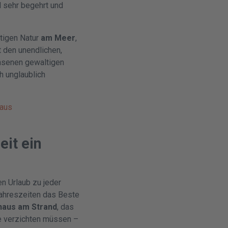
 sehr begehrt und
rtigen Natur
am Meer
,
t den unendlichen,
chsenen gewaltigen
h unglaublich
haus
eit ein
en Urlaub zu jeder
Jahreszeiten das Beste
haus am Strand
, das
de verzichten müssen –