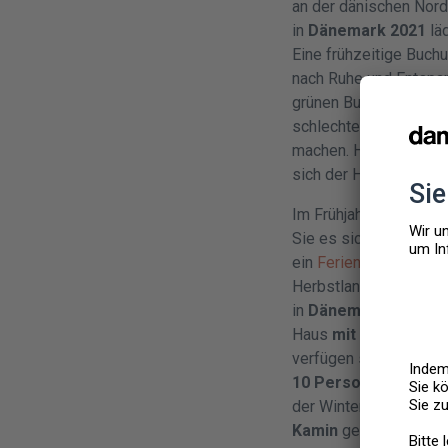
an der dänischen Nord
in
Dänemark 2021
lä
Eine frühzeitige Buch
nach Ruhe und Entspann
grünen Buchenwälder, 
schlechtem Wetter wer
machen. Hierfür
miet
sich der Hund frei aus
Im Frühjahr können Si
Sie es sich an den s
ein
Ferienhaus Dänem
Herbstlandschaft verz
in
Dänemark 2021
ei
Haus
mit Sauna
oder 
verfügen sogar über e
10 Personen
Platz, s
der Winterzeit machen
Kamin
gemütlich, währ