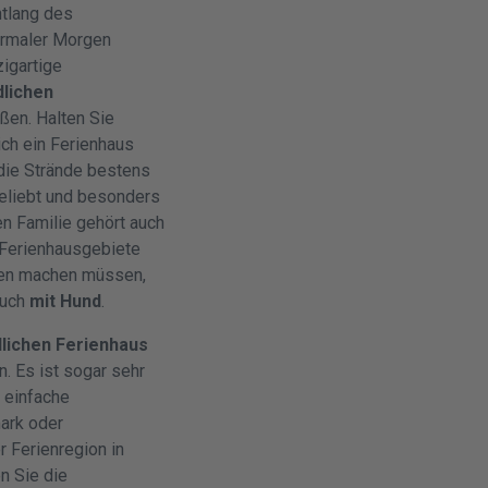
tlang des
ormaler Morgen
zigartige
dlichen
üßen. Halten Sie
ch ein Ferienhaus
 die Strände bestens
beliebt und besonders
en Familie gehört auch
 Ferienhausgebiete
rgen machen müssen,
auch
mit Hund
.
lichen
Ferienhaus
. Es ist sogar sehr
m einfache
ark oder
r Ferienregion in
n Sie die