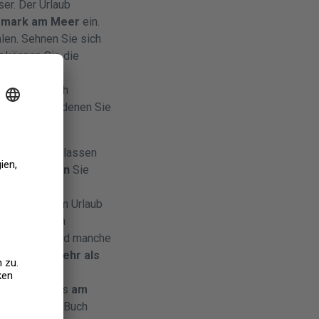
er. Der Urlaub
nemark am Meer
ein.
len. Sehnen Sie sich
r können Sie die
enießen. Bei
und
gemütlich
enhäuser
, in denen Sie
nd im Sommer lassen
gehen.
Mieten
Sie
und bunten
Meer
in Ihrem Urlaub
 Sie in einem
enhäusern
und manche
Gruppen mit
mehr als
sen. In
rem Ferienhaus
am
Tasse Tee ein Buch