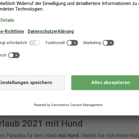
zen Familie Karten spielen. Die Urlaubszeit an in Dänemark hat v
u werden. Selbstverständlich gibt es jedoch nichts Besseres als
rdsee zu gelangen und bei jedem Wetter die
private Atmosphä
n eine große Vielfalt an Ferienhäuser und Ferienwohnungen in 
an, unter denen Sie das ideale Zuhause finden. Ob
Luxus
Ferien
em unbezahlbaren
Meerblick
oder ein kleines, feines Paradies
am
h machen können und die Nordseeluft einatmen, wir haben das Ric
Dänemark
bieten immer den idealen Ausgangspunkt für einen erfolg
ie
, als Paar oder Alleinreisender, in Dänemark ist für jeden etwa
 Ferienhaus
mit Pool oder Ihre Ferienwohnung am Strand beque
uf Ihren erholsamen Urlaub Dänemark.
nach unseren
Last Minute Angeboten
und ergattern Sie sich ei
ig
zum Bestpreis!
laub 2021 mit Hund
es Paradies für den Urlaub
mit Hund
. Stellen Sie sich einen mo