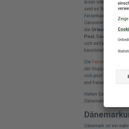
lesen oder mit der gan
sind es Wert, erlebt z
Ferienhaus an der No
Dansommer bietet Ihne
die
Urlaubszeit 2021
Pool
, Sauna und ein
sich einfach gemütlic
bereitstehen!
Die
Ferienhäuser in 
der Gruppe,
mit Famil
sich jetzt Ihr
privates
und freuen Sie sich a
Halten Sie Ausschau 
Dänemark 2021
günst
Dänemarkur
Dänemark ist ein wahr