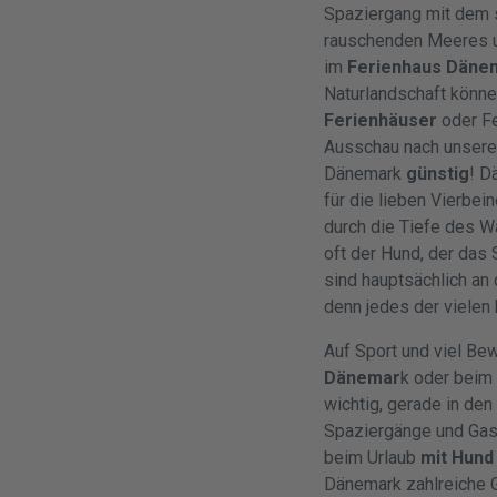
Spaziergang mit dem s
rauschenden Meeres u
im
Ferienhaus Däne
Naturlandschaft könn
Ferienhäuser
oder F
Ausschau nach unserem
Dänemark
günstig
! D
für die lieben Vierbei
durch die Tiefe des W
oft der Hund, der das
sind hauptsächlich an
denn jedes der vielen
Auf Sport und viel B
Dänemar
k oder beim
wichtig, gerade in den
Spaziergänge und Gas
beim Urlaub
mit Hund
Dänemark zahlreiche G