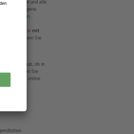
iele Gesichter und alle
 zurück ins eigene
re
zu genießen.
Dänemark für
haus Dänemark
mit
 Strand
, in dem Sie
htige für Sie
reichen Urlaub, ob in
s dabei! Buchen Sie
m und sicher online
n Ferienhaus
rgendlichen