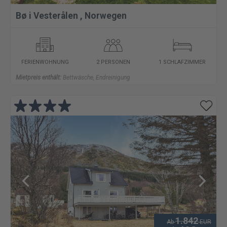
Bø i Vesterålen
,
Norwegen
FERIENWOHNUNG
2 PERSONEN
1 SCHLAFZIMMER
Mietpreis enthält:
Bettwäsche, Endreinigung
1.842
Ab
EUR