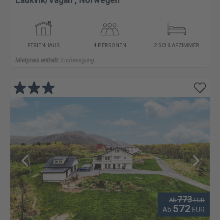
Laukvik/Vågan
,
Norwegen
FERIENHAUS
4 PERSONEN
2 SCHLAFZIMMER
Mietpreis enthält:
Endreinigung
773
Ab
EUR
572
Ab
EUR