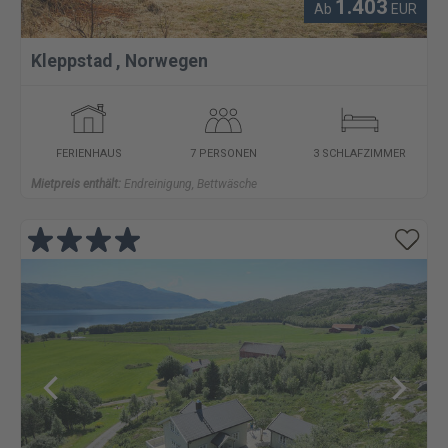
1.403
Ab
EUR
Kleppstad
,
Norwegen
FERIENHAUS
7 PERSONEN
3 SCHLAFZIMMER
Mietpreis enthält:
Endreinigung, Bettwäsche