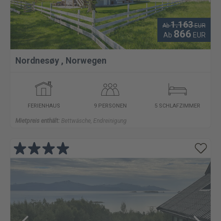
1.163
Ab
EUR
866
Ab
EUR
Nordnesøy
,
Norwegen
FERIENHAUS
9 PERSONEN
5 SCHLAFZIMMER
Mietpreis enthält:
Bettwäsche, Endreinigung