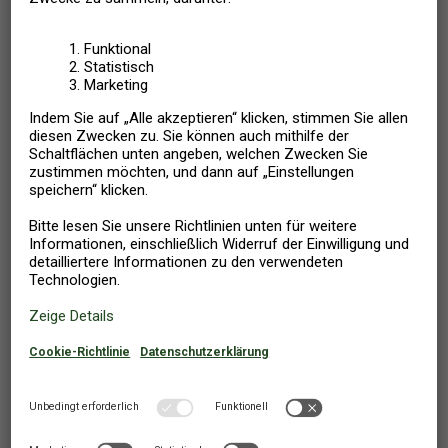
556
Ab
EUR
Offersøy/Hinnøya
,
Norwegen
FERIENHAUS
4 PERSONEN
2 SCHLAFZIMMER
Mietpreis enthält:
Bettwäsche, Endreinigung