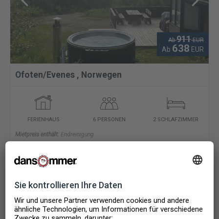
911
Ab
EUR
638
Ab
EUR
Ofoten/Evenes
,
Norwegen
FERIENHAUS
6 PERSONEN
2 SCHLAFZIMMER
Mietpreis enthält:
Endreinigung