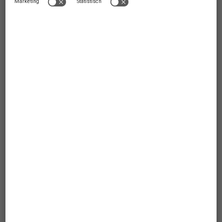
644
Ab
EUR
Offersøy/Hinnøya
,
Norwegen
FERIENHAUS
4 PERSONEN
2 SCHLAFZIMMER
Mietpreis enthält:
Bettwäsche, Endreinigung