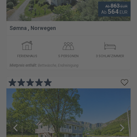
863
Ab
EUR
564
Ab
EUR
Sømna
,
Norwegen
FERIENHAUS
5 PERSONEN
3 SCHLAFZIMMER
Mietpreis enthält:
Bettwäsche, Endreinigung