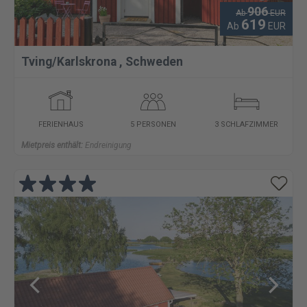
906
Ab
EUR
619
Ab
EUR
Tving/Karlskrona
,
Schweden
FERIENHAUS
5 PERSONEN
3 SCHLAFZIMMER
Mietpreis enthält:
Endreinigung