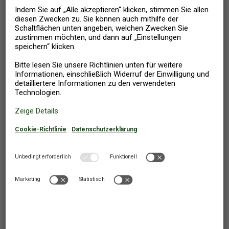
796
Ab
EUR
Sölvesborg
,
Schweden
FERIENHAUS
4 PERSONEN
2 SCHLAFZIMMER
Mietpreis enthält:
Endreinigung