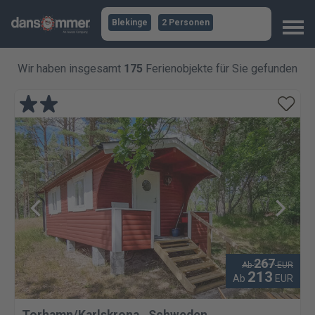
Blekinge
2 Personen
Wir haben insgesamt
175
Ferienobjekte für Sie gefunden
267
Ab
EUR
213
Ab
EUR