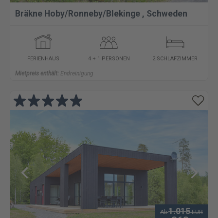
Bräkne Hoby/Ronneby/Blekinge
,
Schweden
FERIENHAUS
4 + 1 PERSONEN
2 SCHLAFZIMMER
Mietpreis enthält:
Endreinigung
1.015
Ab
EUR