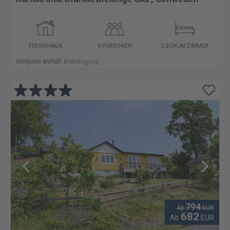
FERIENHAUS
5 PERSONEN
2 SCHLAFZIMMER
Mietpreis enthält:
Endreinigung
794
Ab
EUR
682
Ab
EUR