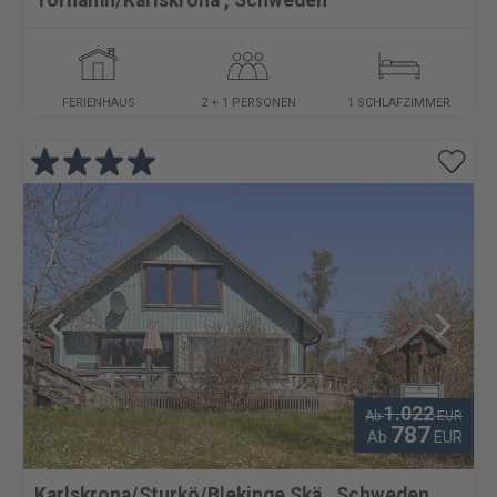
Torhamn/Karlskrona
,
Schweden
FERIENHAUS
2 + 1 PERSONEN
1 SCHLAFZIMMER
1.022
Ab
EUR
787
Ab
EUR
Karlskrona/Sturkö/Blekinge Skä
,
Schweden