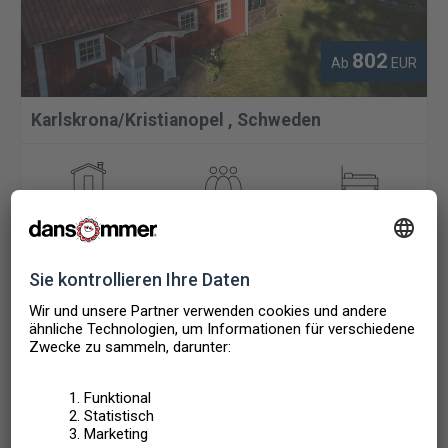
802
Ab
EUR
Karlskrona/Kristianopel
,
Schweden
EHEMALIGES GEHÖFT
4 PERSONEN
2 SCHLAFZIMMER