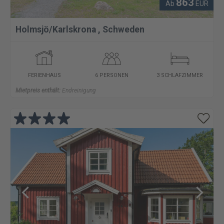
863
Ab
EUR
Holmsjö/Karlskrona
,
Schweden
FERIENHAUS
6 PERSONEN
3 SCHLAFZIMMER
Mietpreis enthält:
Endreinigung