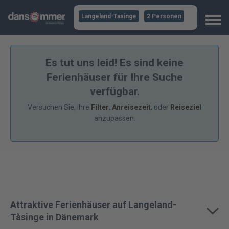
Langeland-Tasinge
2 Personen
Es tut uns leid! Es sind keine
Ferienhäuser für Ihre Suche
verfügbar.
Versuchen Sie, Ihre
Filter
,
Anreisezeit
, oder
Reiseziel
anzupassen.
Attraktive Ferienhäuser auf Langeland-
Tåsinge in Dänemark