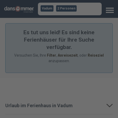
Vadum
2 Personen
Es tut uns leid! Es sind keine
Ferienhäuser für Ihre Suche
verfügbar.
Versuchen Sie, Ihre
Filter
,
Anreisezeit
, oder
Reiseziel
anzupassen.
Urlaub im Ferienhaus in Vadum