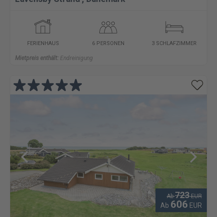
FERIENHAUS
6 PERSONEN
3 SCHLAFZIMMER
Mietpreis enthält:
Endreinigung
723
Ab
EUR
606
Ab
EUR