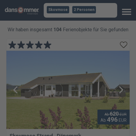
Skovmose
2 Personen
Wir haben insgesamt
104
Ferienobjekte für Sie gefunden
620
Ab
EUR
496
Ab
EUR