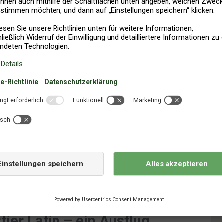
Posteingang
LDEN
l unsere besten Urlaubsangebote, die schönsten Ferienhäuser und
teile unserer Partner.
elden. Hierzu finden Sie in jedem Newsletter einen entsprechenden
Ostjütland
ier Latin – ein Ausflug