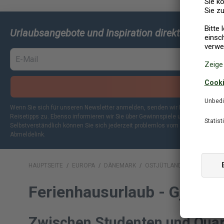
Urlaubsangebote und Inspiration direkt in Ihren 
ANME
Wenn Sie sich für unseren Newsletter anmelden, senden wir Ihnen per E-Mai
Reisetipps zu. Ebenso informieren wir Sie über Gewinnspiele und exklusive Vor
Selbstverständlich können Sie sich jederzeit problemlos vom Newsletter abm
Abmeldelink.
HAUPTSEITE
/
EUROPA
/
DÄNEMARK
/
OSTJÜTLAND
/
GJERN
Ferienhausurlaub - Gjern, 
Zwischen Studenten und Quart