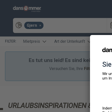
Gjern
Mietpreis
Art der Unterkunft
Lage
FILTER:
Es tut uns leid! Es sind keine Feri
Versuchen Sie, Ihre
Filter
,
Anreisez
URLAUBSINSPIRATIONEN & ANG