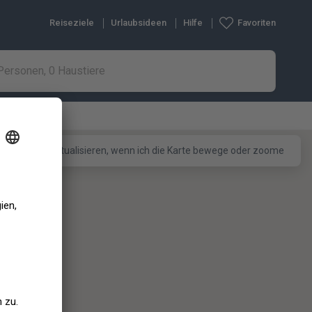
Reiseziele
Urlaubsideen
Hilfe
Favoriten
Personen, 0 Haustiere
Liste aktualisieren, wenn ich die Karte bewege oder zoome