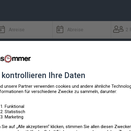
Anreise
Abreise
2 
Ausstattung
Spezielle Extras
enhäuser für Ihre Suche verfügbar.
eit
, oder
Reiseziel
anzupassen.
EBOTE