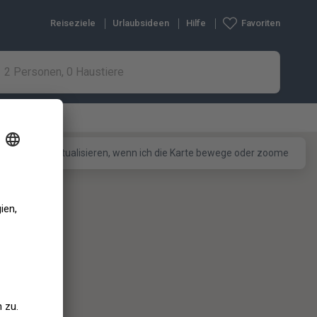
Reiseziele
Urlaubsideen
Hilfe
Favoriten
2 Personen, 0 Haustiere
Liste aktualisieren, wenn ich die Karte bewege oder zoome