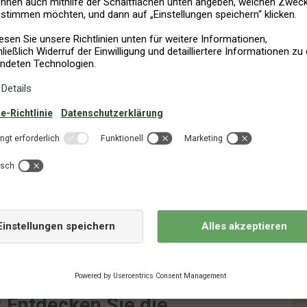
Posteingang
LDEN
l unsere besten Urlaubsangebote, die schönsten Ferienhäuser und
teile unserer Partner.
elden. Hierzu finden Sie in jedem Newsletter einen entsprechenden
inde, Fünen
: Entdecken Sie die