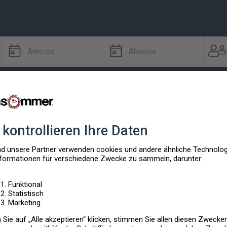
Anreise
Abreise
Ausstattung
Spezielle Extras
enhäuser für Ihre Suche verfügbar.
eit
, oder
Reiseziel
anzupassen.
EBOTE