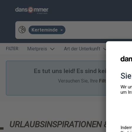
Kerteminde
Mietpreis
Art der Unterkunft
Lage
FILTER:
Es tut uns leid! Es sind keine Feri
Versuchen Sie, Ihre
Filter
,
Anreisez
URLAUBSINSPIRATIONEN & ANG