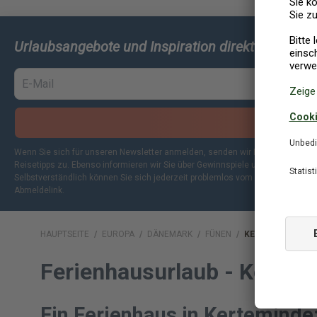
Urlaubsangebote und Inspiration direkt in Ihren 
ANME
Wenn Sie sich für unseren Newsletter anmelden, senden wir Ihnen per E-Mai
Reisetipps zu. Ebenso informieren wir Sie über Gewinnspiele und exklusive Vor
Selbstverständlich können Sie sich jederzeit problemlos vom Newsletter abm
Abmeldelink.
HAUPTSEITE
/
EUROPA
/
DÄNEMARK
/
FÜNEN
/
KERTEMINDE
Ferienhausurlaub - Kertem
Ein Ferienhaus in Kerteminde