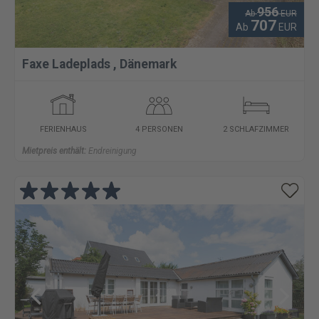
956
Ab
EUR
707
Ab
EUR
Faxe Ladeplads
,
Dänemark
FERIENHAUS
4 PERSONEN
2 SCHLAFZIMMER
Mietpreis enthält:
Endreinigung