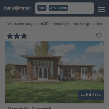
Faxe
2 Personen
Wir haben insgesamt
30
Ferienobjekte für Sie gefunden
547
Ab
EUR