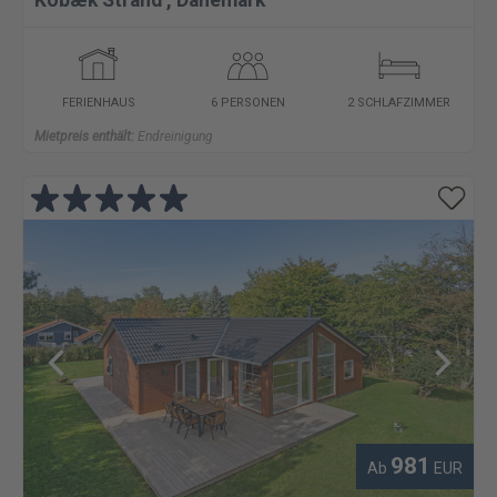
Kobæk Strand
,
Dänemark
FERIENHAUS
6 PERSONEN
2 SCHLAFZIMMER
Mietpreis enthält:
Endreinigung
981
Ab
EUR