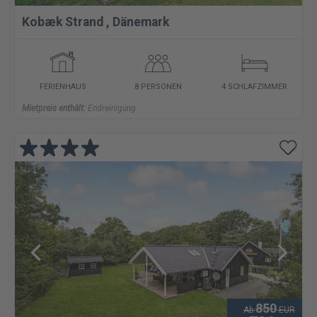
Kobæk Strand
,
Dänemark
FERIENHAUS
8 PERSONEN
4 SCHLAFZIMMER
Mietpreis enthält:
Endreinigung
850
Ab
EUR