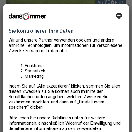
706
Ab
EUR
Kobæk Strand
,
Dänemark
FERIENHAUS
4 + 2 PERSONEN
2 SCHLAFZIMMER
Mietpreis enthält:
Endreinigung