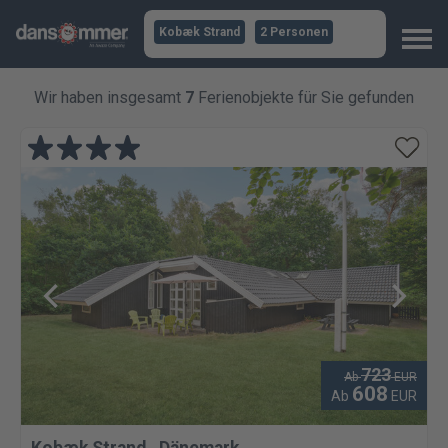
Kobæk Strand
2 Personen
Wir haben insgesamt
7
Ferienobjekte für Sie gefunden
723
Ab
EUR
608
Ab
EUR