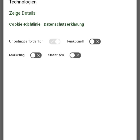
915
Ab
EUR
892
Ab
EUR
Kobæk Strand
,
Dänemark
FERIENHAUS
6 PERSONEN
3 SCHLAFZIMMER
Mietpreis enthält:
Endreinigung